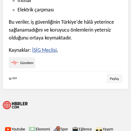
İntihar
Elektrik çarpması
Bu veriler, iş güvenliğinin Türkiye'de hâlâ yeterince
sağlanamadığını ve koruyucu önlemlerin yetersiz
olduğunu ortaya koymaktadır.
Kaynaklar:
İSİG Meclisi
,
Gündem
459
Paylaş
Youtube
Ekonomi
Spor
Eğlence
Yaşam