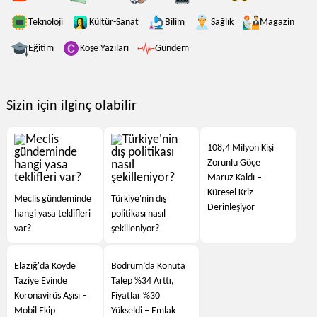
Teknoloji
Kültür-Sanat
Bilim
Sağlık
Magazin
Eğitim
Köşe Yazıları
Gündem
Sizin için ilginç olabilir
108,4 Milyon Kişi
Zorunlu Göçe
Maruz Kaldı –
Küresel Kriz
Meclis gündeminde
Türkiye'nin dış
Derinleşiyor
hangi yasa teklifleri
politikası nasıl
var?
şekilleniyor?
Elazığ'da Köyde
Bodrum’da Konuta
Taziye Evinde
Talep %34 Arttı,
Koronavirüs Aşısı –
Fiyatlar %30
Mobil Ekip
Yükseldi – Emlak