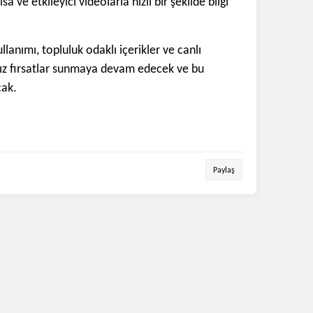
a ve etkileyici videolarla hızlı bir şekilde bilgi
llanımı, topluluk odaklı içerikler ve canlı
nırsız fırsatlar sunmaya devam edecek ve bu
cak.
Paylaş