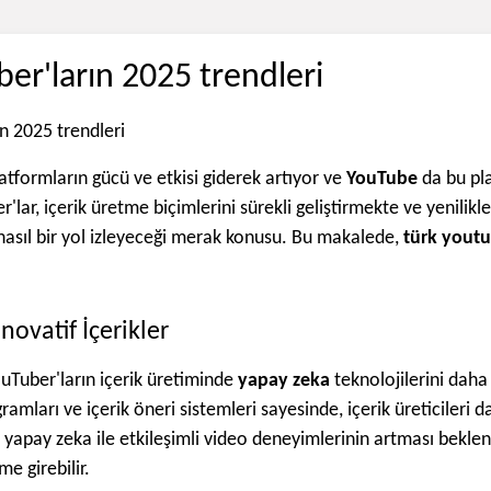
er'ların 2025 trendleri
platformların gücü ve etkisi giderek artıyor ve
YouTube
da bu pla
'lar, içerik üretme biçimlerini sürekli geliştirmekte ve yenilik
nasıl bir yol izleyeceği merak konusu. Bu makalede,
türk youtu
novatif İçerikler
ouTuber'ların içerik üretiminde
yapay zeka
teknolojilerini daha
mları ve içerik öneri sistemleri sayesinde, içerik üreticileri daha
 yapay zeka ile etkileşimli video deneyimlerinin artması bekleniyor
me girebilir.