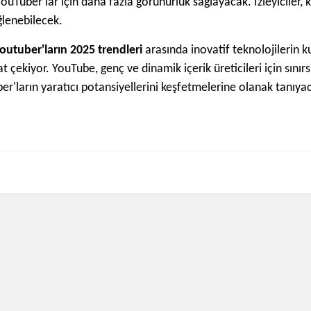
ouTuber'lar için daha fazla görünürlük sağlayacak. İzleyiciler, kıs
ğlenebilecek.
outuber'ların 2025 trendleri
arasında inovatif teknolojilerin ku
kat çekiyor. YouTube, genç ve dinamik içerik üreticileri için sı
ber'ların yaratıcı potansiyellerini keşfetmelerine olanak tanıya