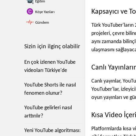
Eğitim
Kapsayıcı ve To
Köşe Yazıları
Gündem
Türk YouTuber'ların 
projeleri, çevre bil
aynı zamanda bilinçl
Sizin için ilginç olabilir
ulaşmasını sağlayac
En çok izlenen YouTube
Canlı Yayınları
videoları Türkiye'de
Canlı yayınlar, YouT
YouTube Shorts ile nasıl
YouTuber'lar, izleyic
fenomen olunur?
oyun yayınları ve gün
YouTube gelirleri nasıl
Kısa Video İçeri
arttırılır?
Platformlarda kısa v
Yeni YouTube algoritması: