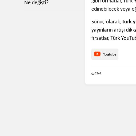
gibi formatlar, Türk Y
Ne değişti?
edinebilecek veya e
Sonuç olarak,
türk y
yayınların artışı dik
fırsatlar, Türk YouTu
Youtube
2268