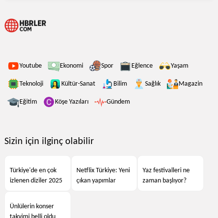
Youtube
Ekonomi
Spor
Eğlence
Yaşam
Teknoloji
Kültür-Sanat
Bilim
Sağlık
Magazin
Eğitim
Köşe Yazıları
Gündem
Sizin için ilginç olabilir
Türkiye'de en çok
Netflix Türkiye: Yeni
Yaz festivalleri ne
izlenen diziler 2025
çıkan yapımlar
zaman başlıyor?
Ünlülerin konser
takvimi belli oldu