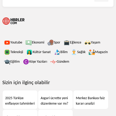
Youtube
Ekonomi
Spor
Eğlence
Yaşam
Teknoloji
Kültür-Sanat
Bilim
Sağlık
Magazin
Eğitim
Köşe Yazıları
Gündem
Sizin için ilginç olabilir
2025 Türkiye
Asgari ücrette yeni
Merkez Bankası faiz
enflasyon tahminleri
düzenleme var mı?
kararı analizi