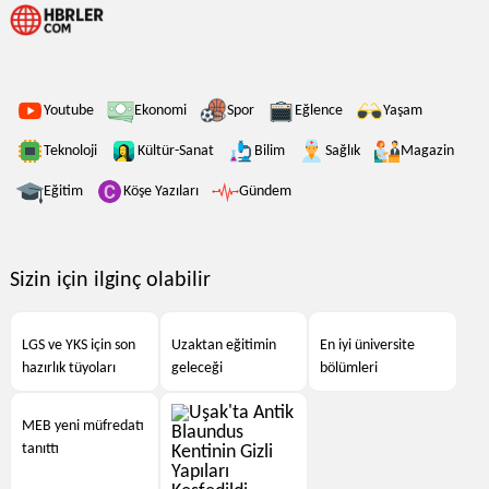
Youtube
Ekonomi
Spor
Eğlence
Yaşam
Teknoloji
Kültür-Sanat
Bilim
Sağlık
Magazin
Eğitim
Köşe Yazıları
Gündem
Sizin için ilginç olabilir
LGS ve YKS için son
Uzaktan eğitimin
En iyi üniversite
hazırlık tüyoları
geleceği
bölümleri
MEB yeni müfredatı
tanıttı